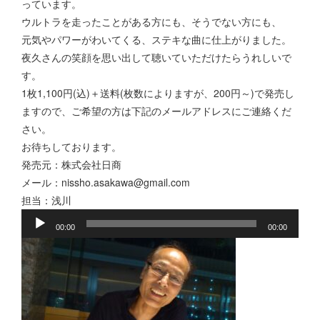
っています。
ウルトラを走ったことがある方にも、そうでない方にも、
元気やパワーがわいてくる、ステキな曲に仕上がりました。
夜久さんの笑顔を思い出して聴いていただけたらうれしいで
す。
1枚1,100円(込)＋送料(枚数によりますが、200円～)で発売し
ますので、ご希望の方は下記のメールアドレスにご連絡くだ
さい。
お待ちしております。
発売元：株式会社日商
メール：nissho.asakawa@gmail.com
音
担当：浅川
声
00:00
00:00
プ
レ
ー
ヤ
ー